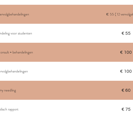
ervolgbehandelingen
€ 55 ( 12 vervolga
deling voor studenten
€ 55
onsult + behandelingen
€ 100
rvolgbehandelingen
€ 100
ry needling
€ 60
isch rapport
€ 75