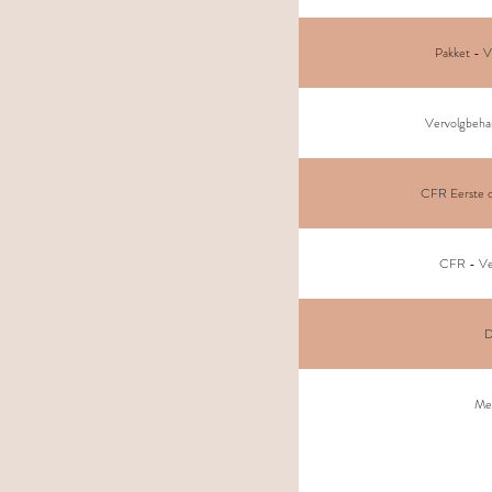
Pakket - V
Vervolgbehan
CFR Eerste c
CFR - Ve
D
Med