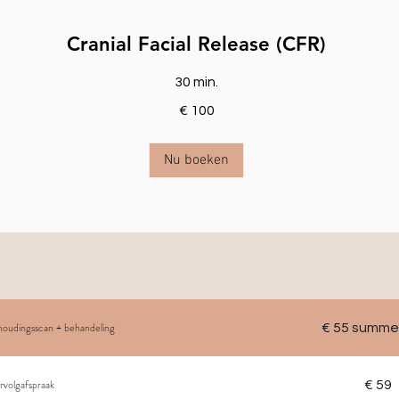
Cranial Facial Release (CFR)
30 min.
€ 100
Nu boeken
 houdingsscan + behandeling
€ 55 summer
rvolgafspraak
€ 59