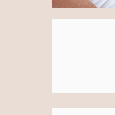
55
euro