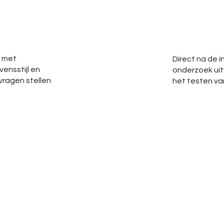
n met
Direct na de i
ensstijl en
onderzoek uit
vragen stellen
het testen va